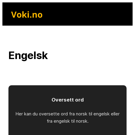
Skip
to
content
Engelsk
Oversett ord
Her kan du oversette ord fra norsk til engelsk eller
fra engelsk til norsk.