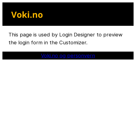
Skip
to
content
This page is used by Login Designer to preview
the login form in the Customizer.
Voki.no og personvern