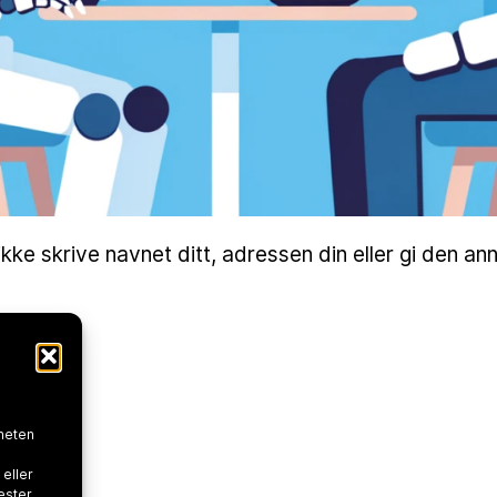
 ikke skrive navnet ditt, adressen din eller gi den a
nheten
 eller
nester