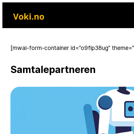
Skip
to
content
[mwai-form-container id=”o9fip38ug” theme=
Samtalepartneren