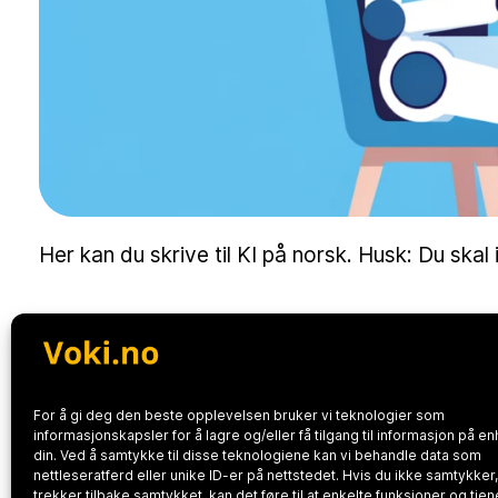
Her kan du skrive til KI på norsk. Husk: Du skal
For å gi deg den beste opplevelsen bruker vi teknologier som
informasjonskapsler for å lagre og/eller få tilgang til informasjon på e
din. Ved å samtykke til disse teknologiene kan vi behandle data som
nettleseratferd eller unike ID-er på nettstedet. Hvis du ikke samtykker,
trekker tilbake samtykket, kan det føre til at enkelte funksjoner og tje