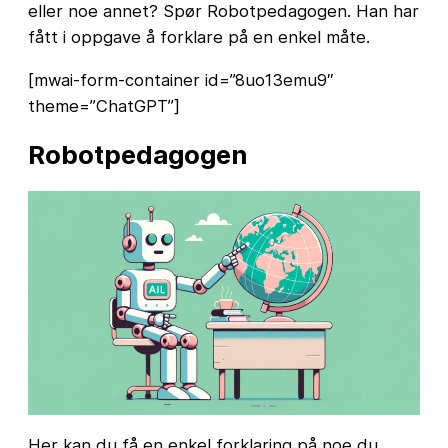
eller noe annet? Spør Robotpedagogen. Han har
fått i oppgave å forklare på en enkel måte.
[mwai-form-container id=”8uo13emu9″
theme=”ChatGPT”]
Robotpedagogen
Her kan du få en enkel forklaring på noe du