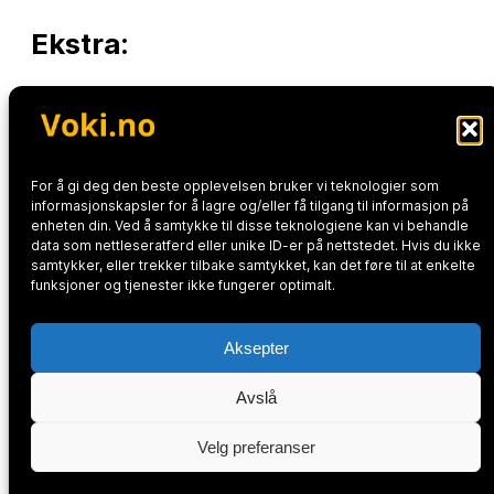
Ekstra:
Gå inn på
voki.no
og test ut en av de andre
språkbotene på siden.
Botene på denne siden kan du finne her:
For å gi deg den beste opplevelsen bruker vi teknologier som
informasjonskapsler for å lagre og/eller få tilgang til informasjon på
Samtalemaskinen
og Robotpedagogen:
enheten din. Ved å samtykke til disse teknologiene kan vi behandle
data som nettleseratferd eller unike ID-er på nettstedet. Hvis du ikke
forsiden av Voki.no
samtykker, eller trekker tilbake samtykket, kan det føre til at enkelte
Generere
jobbsøknad
,
jobbintervjuet
og
funksjoner og tjenester ikke fungerer optimalt.
dilemmabot
:
Yrker og arbeid
Aksepter
Avslå
Velg preferanser