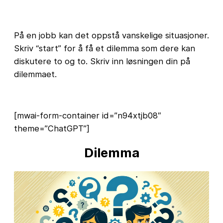
På en jobb kan det oppstå vanskelige situasjoner.
Skriv “start” for å få et dilemma som dere kan
diskutere to og to. Skriv inn løsningen din på
dilemmaet.
[mwai-form-container id=”n94xtjb08″
theme=”ChatGPT”]
Dilemma