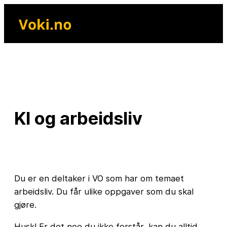
Skip
to
content
KI og arbeidsliv
Du er en deltaker i VO som har om temaet
arbeidsliv. Du får ulike oppgaver som du skal
gjøre.
Husk! Er det noe du ikke forstår, kan du alltid